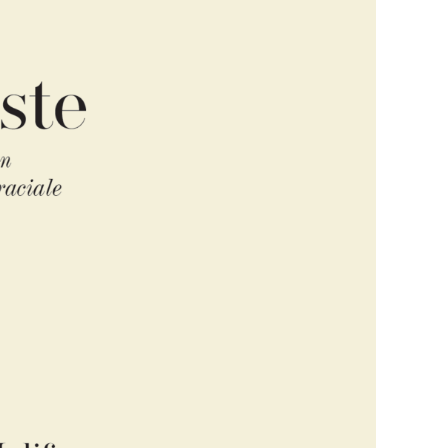
 la
t.
t par