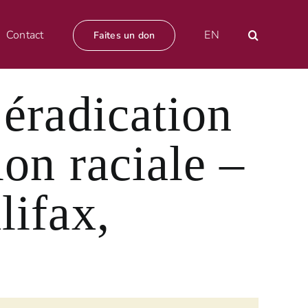
Contact
EN
Faites un don
’éradication
ion raciale –
lifax,