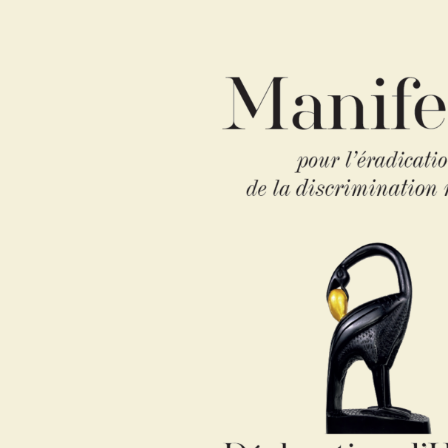
esse au Pouvoir
Renaissance: de
rina Mathieu
guérison à
l’épanouissemen
2024
Un projet pour e
nous.
15 mars 2024