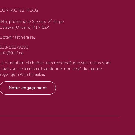
CONTACTEZ-NOUS
e
445, promenade Sussex, 3
étage
Ottawa (Ontario) K1N 6Z4
Obtenir l'itinéraire.
613-562-9393
info@fmjf.ca
La Fondation Michaëlle Jean reconnaît que ses locaux sont
situés sur le territoire traditionnel non cédé du peuple
algonquin Anishinaabe.
Notre engagement