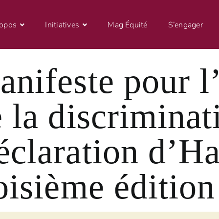
ropos
Initiatives
Mag Équité
S’engager
nifeste pour l
 la discriminat
claration d’Ha
oisième édition