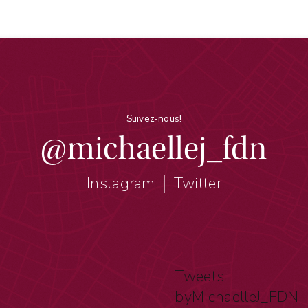
Suivez-nous!
@michaellej_fdn
Instagram │ Twitter
Tweets
byMichaelleJ_FDN