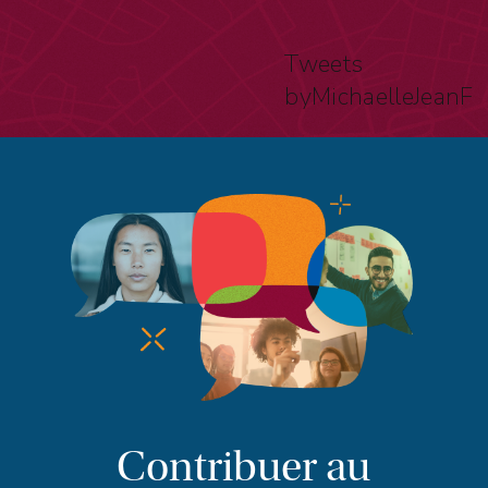
Tweets
byMichaelleJeanF
Contribuer au