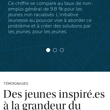
Ce chiffre se compare au taux de non-
emploi général de 9,8 % pour les
jeunes non racialisés. L'initiative
Jeunesse au pouvoir vise à aborder ce
problème et à créer des solutions par
les jeunes, pour les jeunes.
TÉMOIGNAGES
Des jeunes inspiré.es
à la grandeur du