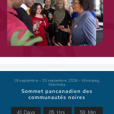
18 septembre – 20 septembre, 2026 – Winnipeg,
Manitoba
Sommet pancanadien des
communautés noires
4
1
Days
0
5
Hrs
5
9
Min