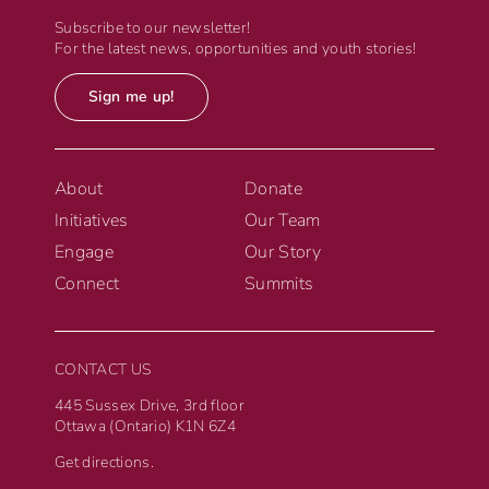
Subscribe to our newsletter!
For the latest news, opportunities and youth stories!
Sign me up!
About
Donate
Initiatives
Our Team
Engage
Our Story
Connect
Summits
CONTACT US
445 Sussex Drive, 3rd floor
Ottawa (Ontario) K1N 6Z4
Get directions.