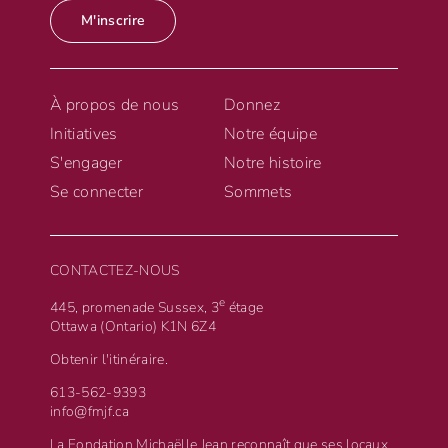
M'inscrire
À propos de nous
Donnez
Initiatives
Notre équipe
S'engager
Notre histoire
Se connecter
Sommets
CONTACTEZ-NOUS
e
445, promenade Sussex, 3
étage
Ottawa (Ontario) K1N 6Z4
Obtenir l'itinéraire.
613-562-9393
info@fmjf.ca
La Fondation Michaëlle Jean reconnaît que ses locaux