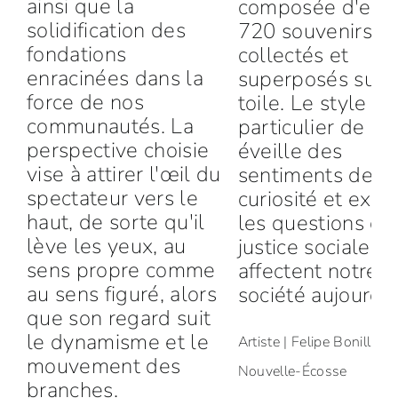
ainsi que la
composée d'envi
solidification des
720 souvenirs
fondations
collectés et
enracinées dans la
superposés sur 
force de nos
toile. Le style
communautés. La
particulier de Fe
perspective choisie
éveille des
vise à attirer l'œil du
sentiments de
spectateur vers le
curiosité et expr
haut, de sorte qu'il
les questions de
lève les yeux, au
justice sociale qu
sens propre comme
affectent notre
au sens figuré, alors
société aujourd'h
que son regard suit
le dynamisme et le
Artiste | Felipe Bonilla, H
mouvement des
Nouvelle-Écosse
branches.