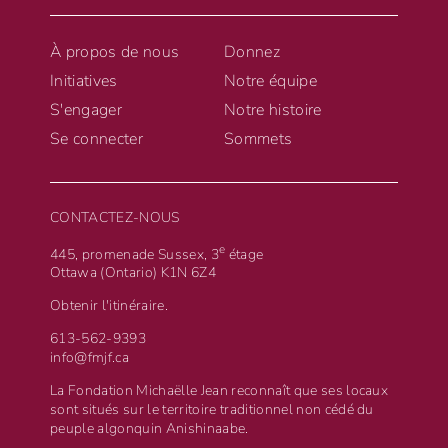
À propos de nous
Donnez
Initiatives
Notre équipe
S'engager
Notre histoire
Se connecter
Sommets
CONTACTEZ-NOUS
e
445, promenade Sussex, 3
étage
Ottawa (Ontario) K1N 6Z4
Obtenir l'itinéraire.
613-562-9393
info@fmjf.ca
La Fondation Michaëlle Jean reconnaît que ses locaux
sont situés sur le territoire traditionnel non cédé du
peuple algonquin Anishinaabe.