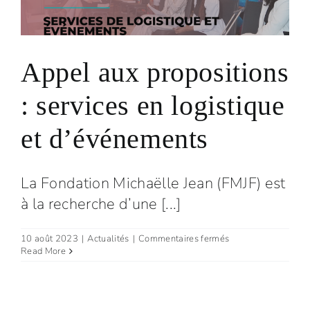
Appel aux propositions
: services en logistique
et d’événements
La Fondation Michaëlle Jean (FMJF) est
à la recherche d’une [...]
sur
10 août 2023
|
Actualités
|
Commentaires fermés
Appel
Read More
aux
propositions
:
services