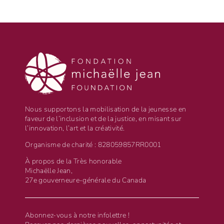
en
logistique
et
d’événements
Nous supportons la mobilisation de la jeunesse en
faveur de l’inclusion et de la justice, en misant sur
l’innovation, l’art et la créativité.
Organisme de charité : 828059857RR0001
À propos de la Très honorable
Michaëlle Jean,
27e gouverneure-générale du Canada
Abonnez-vous à notre infolettre !